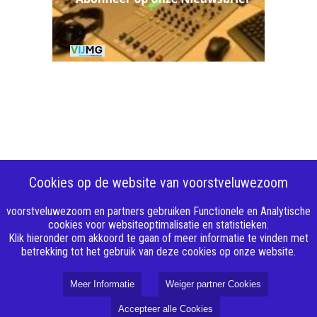
Cookies op de website van voorstveluwezoom
voorstveluwezoom en partners gebruiken Functionele en Analytische
cookies voor websiteoptimalisatie en statistieken.
Klik hieronder om akkoord te gaan of meer informatie te vinden met
betrekking tot het gebruik van deze cookies op onze website.
Meer Informatie
Weiger partner Cookies
Accepteer alle Cookies