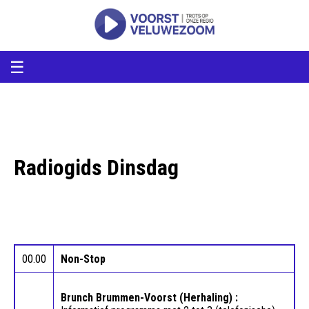
voorstveluwezoom
VoorstVeluwezoom
☰
Radiogids Dinsdag
00.00
Non-Stop
Brunch Brummen-Voorst (Herhaling) :