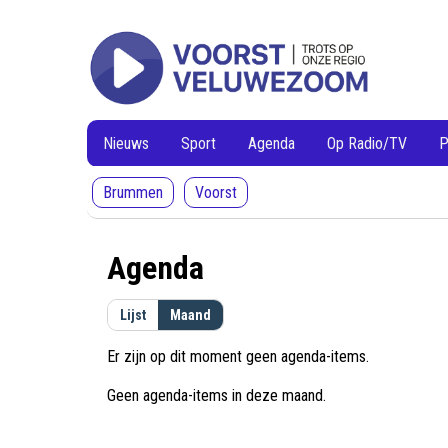
voorstveluwezoom
VoorstVeluwezoom
Nieuws
Sport
Agenda
Op Radio/TV
P
Brummen
Voorst
Agenda
Lijst
Maand
Er zijn op dit moment geen agenda-items.
Geen agenda-items in deze maand.