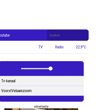
Doorzoek
outube
de
website
TV
Radio
22,9°C
Tv-kanaal
VoorstVeluwezoom
advertentie