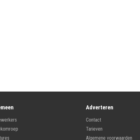
emeen
Adverteren
werkers
Contact
ekomroep
Tarieven
tures
Algemene voorwaarden