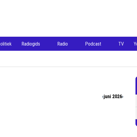
olitiek
Radiogids
Radio
Podcast
TV
Y
‹
juni 2026
›