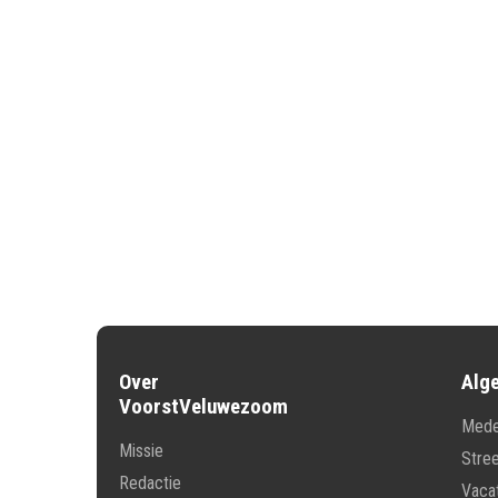
Over
Alg
VoorstVeluwezoom
Mede
Missie
Stre
Redactie
Vaca